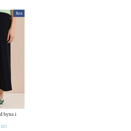
Rea
id byxa i
 25%