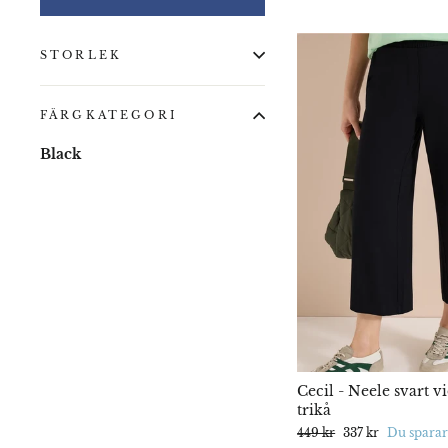
STORLEK
FÄRGKATEGORI
Black
Cecil - Neele svart v
trikå
Ord.
449 kr
Rabatterat
337 kr
Du sparar