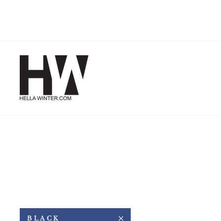
Gå
till
innehåll
BLACK