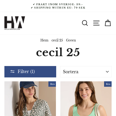
Gå
✔ FRAKT INOM SVERIGE: 39:-
till
✔ SHIPPING WITHIN EU: 79 SEK
innehåll
SÖK
NAVI
V
Hem
/
cecil 25
/
Green
cecil 25
SORTERA
Filter (1)
Rea
Rea