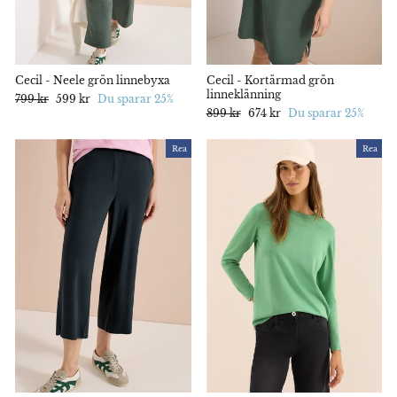
Cecil - Neele grön linnebyxa
Cecil - Kortärmad grön
linneklänning
Ord.
799 kr
Rabatterat
599 kr
Du sparar 25%
pris
pris
Ord.
899 kr
Rabatterat
674 kr
Du sparar 25%
pris
pris
Rea
Rea