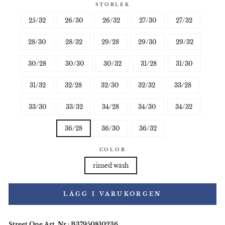
STORLEK
25/32
26/30
26/32
27/30
27/32
28/30
28/32
29/28
29/30
29/32
30/28
30/30
30/32
31/28
31/30
31/32
32/28
32/30
32/32
33/28
33/30
33/32
34/28
34/30
34/32
36/28
36/30
36/32
COLOR
rinsed wash
LÄGG I VARUKORGEN
Street One
Art. Nr.: B37950810236