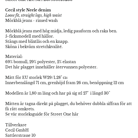
Cecil style Neele denim
Loose fit, straight legs, high waist
Mörkblå jeans - rinsed wash
Mörkblå jeans med hög midja, ledig passform och raka ben.
5-ficksmodell med hällor.
Stängs med blixtlås och en knapp.
Sköna i bekväm stretchkvalité.
Material:
69% bomull, 29% polyester, 2% elastan
Det här plagget innehåller återvunnen polyester.
Mått för EU storlek W29/L28" ca:
Innerbenslängd 71 cm, grenhöjd fram 26 cm, benöppning 12 cm
Modellen är 1,80 m lång och har på sig stl 27" i längd 30"
Måtten är tagna direkt på plagget, du behöver dubbla siffran för att
få rätt omkrets.
Se vår storleksguide för Street One här
Tillverkare
Cecil GmbH
Sattlerstrasse 10