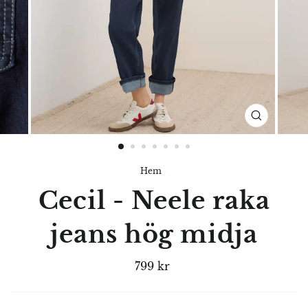
STÄNG
(ESC)
Hem
/
Cecil - Neele raka
jeans hög midja
Ord.
799 kr
pris