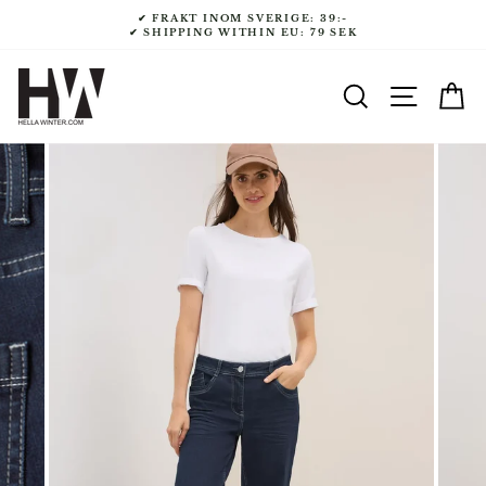
Gå
✔ FRAKT INOM SVERIGE: 39:-
till
✔ SHIPPING WITHIN EU: 79 SEK
innehåll
SÖK
NAVI
V