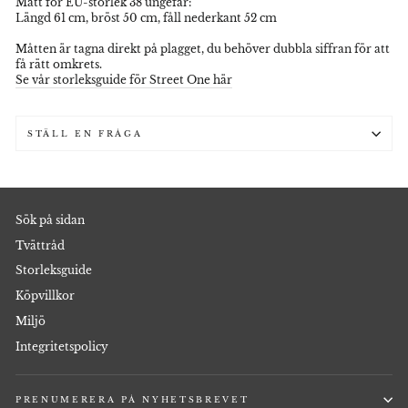
Mått för EU-storlek 38 ungefär:
Längd 61 cm, bröst 50 cm, fåll nederkant 52 cm
Måtten är tagna direkt på plagget, du behöver dubbla siffran för att
få rätt omkrets.
Se vår storleksguide för Street One här
STÄLL EN FRÅGA
Sök på sidan
Tvättråd
Storleksguide
Köpvillkor
Miljö
Integritetspolicy
PRENUMERERA PÅ NYHETSBREVET