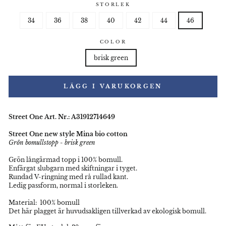
STORLEK
34
36
38
40
42
44
46
COLOR
brisk green
LÄGG I VARUKORGEN
Street One Art. Nr.: A31912714649
Street One new style Mina bio cotton
Grön bomullstopp - brisk green
Grön långärmad topp i 100% bomull.
Enfärgat slubgarn med skiftningar i tyget.
Rundad V-ringning med rå rullad kant.
Ledig passform, normal i storleken.
Material: 100% bomull
Det här plagget är huvudsakligen tillverkad av ekologisk bomull.