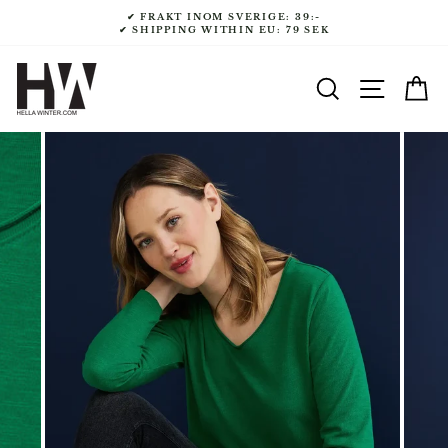
Gå
✔ FRAKT INOM SVERIGE: 39:-
till
✔ SHIPPING WITHIN EU: 79 SEK
innehåll
SÖK
NAVI
V