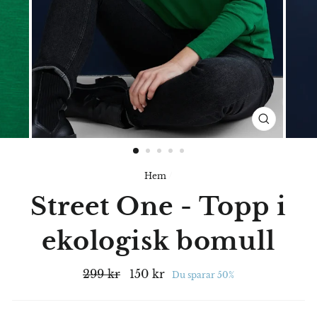
STÄNG
(ESC)
Hem
/
Street One - Topp i
ekologisk bomull
Ord.
Rabatterat
299 kr
150 kr
Du sparar 50%
pris
pris